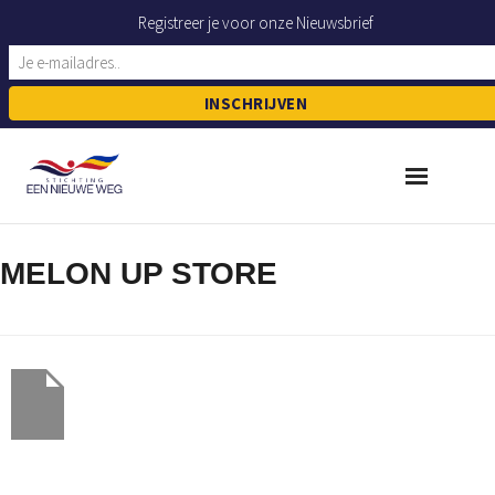
Registreer je voor onze Nieuwsbrief
▲
Home
MELON UP STORE
Donaties
Project Casa Speranta
Stichting Een Nieuwe Weg
ANBI